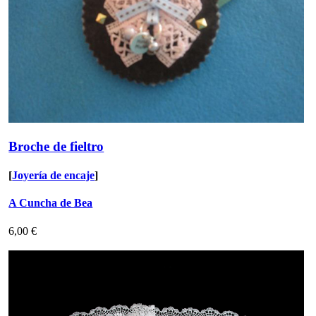
Broche de fieltro
[
Joyería de encaje
]
A Cuncha de Bea
6,00 €