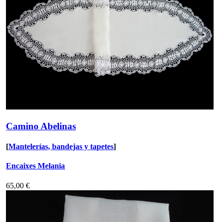
Camino Abelinas
[
Mantelerías, bandejas y tapetes
]
Encaixes Melania
65,00 €