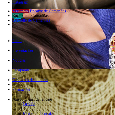
Instagram
Mostra do Encaixe de Camariñas
Encaixe de Camariñas
Concello de Camariñas
Inicio
Presentación
Noticias
Escaparate
Directorio de la marca
Formación
Museo virtual del encaje
La sede
Historia del encaje