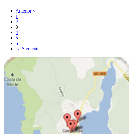
Anterior <
1
2
3
4
5
6
> Siguiente