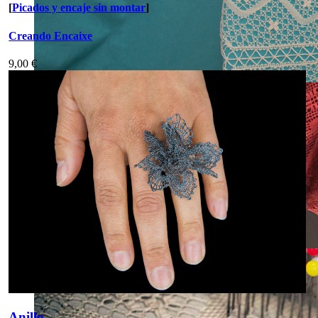
[
Picados y encaje sin montar
]
Creando Encaixe
9,00 €
Anillo