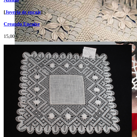
[
Joyería de encaje
]
Creando Encaixe
15,00 €