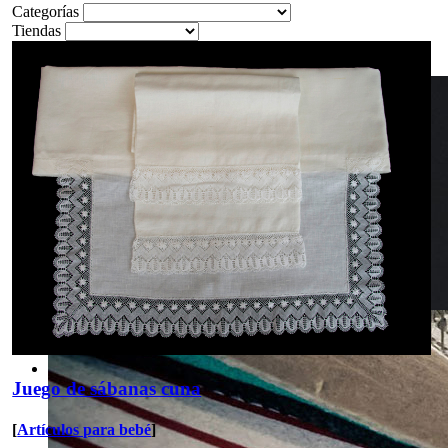
Categorías
Tiendas
Juego de sábanas cuna
[
Artículos para bebé
]