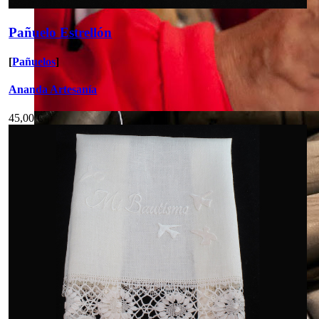
Pañuelo Estrellón
[
Pañuelos
]
Ananda Artesanía
45,00 €