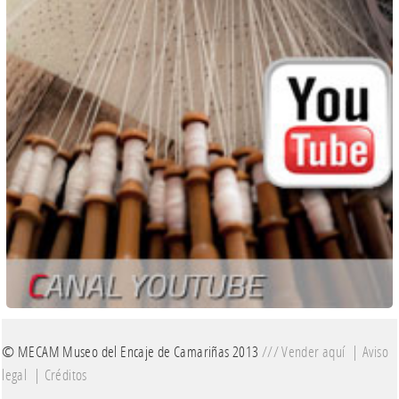
© MECAM Museo del Encaje de Camariñas 2013
///
Vender aquí
|
Aviso
legal
|
Créditos