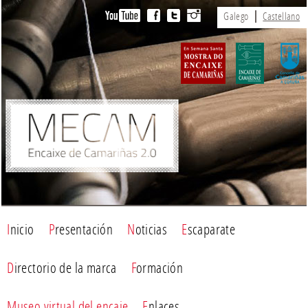
Galego
Castellano
Inicio
Presentación
Noticias
Escaparate
Directorio de la marca
Formación
Museo virtual del encaje
Enlaces