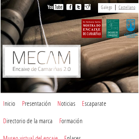
Galego
Castellano
Inicio
Presentación
Noticias
Escaparate
Directorio de la marca
Formación
Museo virtual del encaje
Enlaces