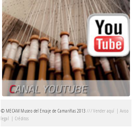
© MECAM Museo del Encaje de Camariñas 2013
///
Vender aquí
|
Aviso
legal
|
Créditos