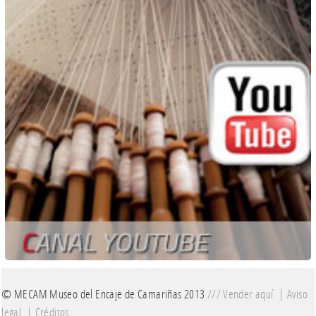
© MECAM Museo del Encaje de Camariñas 2013
///
Vender aquí
|
Aviso
legal
|
Créditos