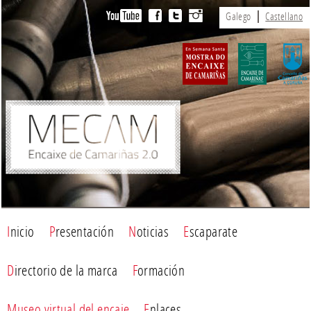
Galego
Castellano
Inicio
Presentación
Noticias
Escaparate
Directorio de la marca
Formación
Museo virtual del encaje
Enlaces