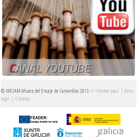
© MECAM Museo del Encaje de Camariñas 2013
///
Vender aquí
|
Aviso
legal
|
Créditos