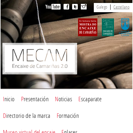
Galego
Castellano
Inicio
Presentación
Noticias
Escaparate
Directorio de la marca
Formación
Museo virtual del encaje
Enlaces