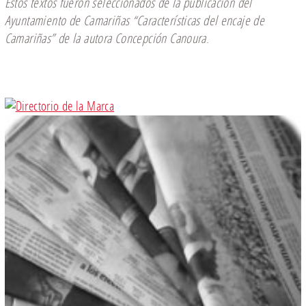
Estos textos fueron seleccionados de la publicación del
Ayuntamiento de Camariñas
“
Características del encaje de
Camariñas
”
de la autora Concepción Canoura
.