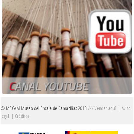
© MECAM Museo del Encaje de Camariñas 2013
///
Vender aquí
|
Aviso
legal
|
Créditos