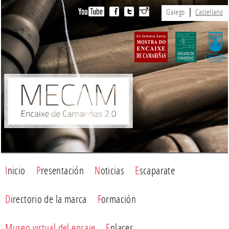
Galego
Castellano
Inicio
Presentación
Noticias
Escaparate
Directorio de la marca
Formación
Museo virtual del encaje
Enlaces