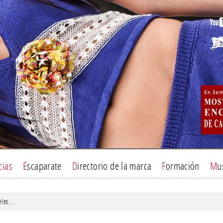
icias
Escaparate
Directorio de la marca
Formación
M
les...