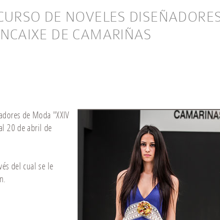
ENCAIXE DE CAMARIÑAS
ñadores de Moda "XXIV
l 20 de abril de
és del cual se le
n.