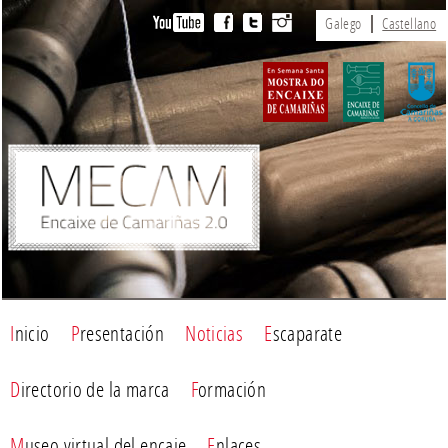
Galego
Castellano
Inicio
Presentación
Noticias
Escaparate
Directorio de la marca
Formación
Museo virtual del encaje
Enlaces