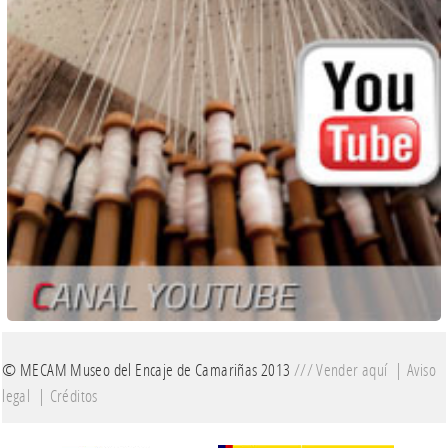
© MECAM Museo del Encaje de Camariñas 2013
///
Vender aquí
|
Aviso
legal
|
Créditos