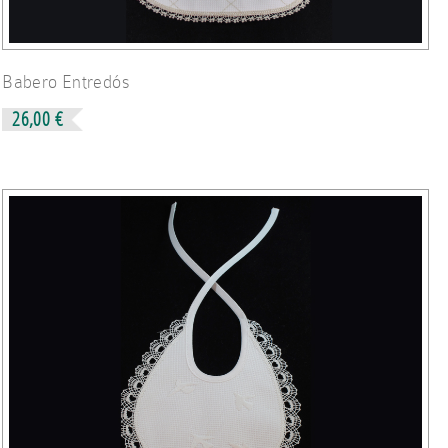
Babero Entredós
26,00 €