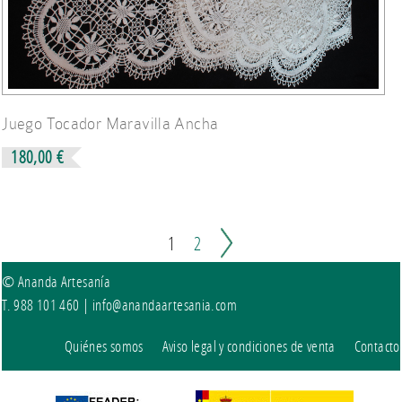
Juego Tocador Maravilla Ancha
180,00 €
1
2
© Ananda Artesanía
T. 988 101 460 |
info@anandaartesania.com
Quiénes somos
Aviso legal y condiciones de venta
Contacto