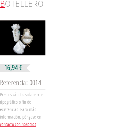
BOTELLERO
Volver a la página del MECAM
16,94 €
Referencia: 0014
Precios válidos salvo error
tipográfico o fin de
existencias. Para más
información, póngase en
contacto con nosotros