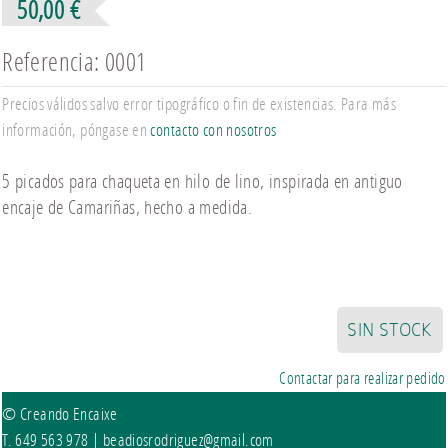
50,00 €
Referencia: 0001
Precios válidos salvo error tipográfico o fin de existencias. Para más
información, póngase en
contacto con nosotros
5 picados para chaqueta en hilo de lino, inspirada en antiguo
encaje de Camariñas, hecho a medida.
SIN STOCK
Contactar para realizar pedido
© Creando Encaixe
T. 649 563 978 |
beadiosrodriguez@gmail.com