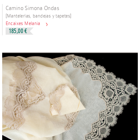
Camino Simona Ondas
[
]
Mantelerías, bandejas y tapetes
Encaixes Melania
185,00 €