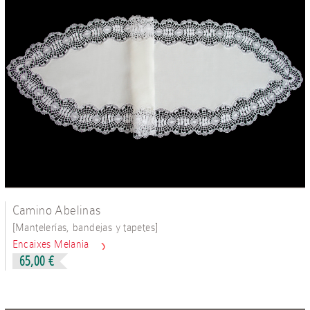
Camino Abelinas
[
]
Mantelerías, bandejas y tapetes
Encaixes Melania
65,00 €