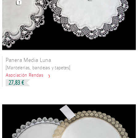
Panera Media Luna
[
]
Mantelerías, bandejas y tapetes
Asociación Rendas
27,83 €