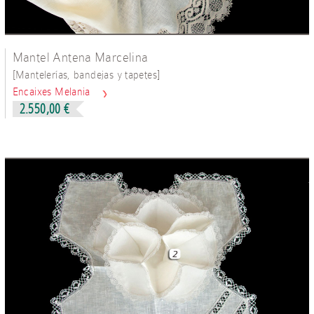
Mantel Antena Marcelina
[
]
Mantelerías, bandejas y tapetes
Encaixes Melania
2.550,00 €