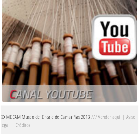
© MECAM Museo del Encaje de Camariñas 2013
///
Vender aquí
|
Aviso
legal
|
Créditos