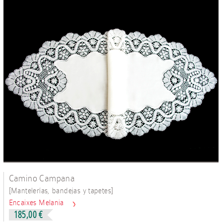
Camino Campana
[
]
Mantelerías, bandejas y tapetes
Encaixes Melania
185,00 €