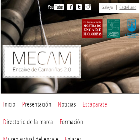
Galego
Castellano
Inicio
Presentación
Noticias
Escaparate
Directorio de la marca
Formación
Museo virtual del encaje
Enlaces