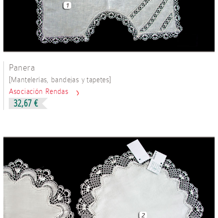
Panera
[
]
Mantelerías, bandejas y tapetes
Asociación Rendas
32,67 €