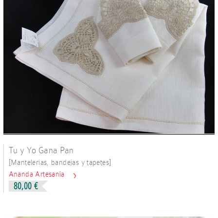
Tu y Yo Gana Pan
[
]
Mantelerías, bandejas y tapetes
Ananda Artesanía
80,00 €