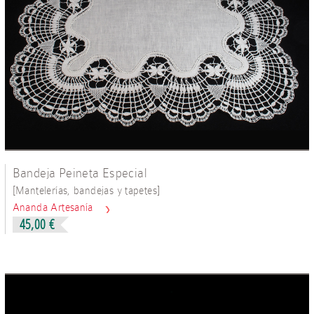
Bandeja Peineta Especial
[
]
Mantelerías, bandejas y tapetes
Ananda Artesanía
45,00 €