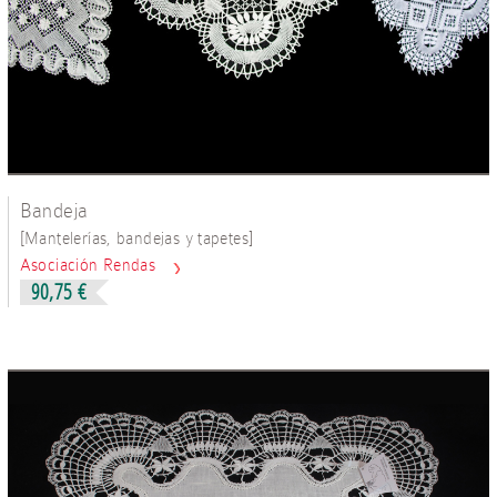
Bandeja
[
]
Mantelerías, bandejas y tapetes
Asociación Rendas
90,75 €