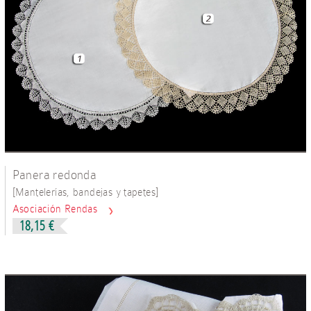
Panera redonda
[
]
Mantelerías, bandejas y tapetes
Asociación Rendas
18,15 €